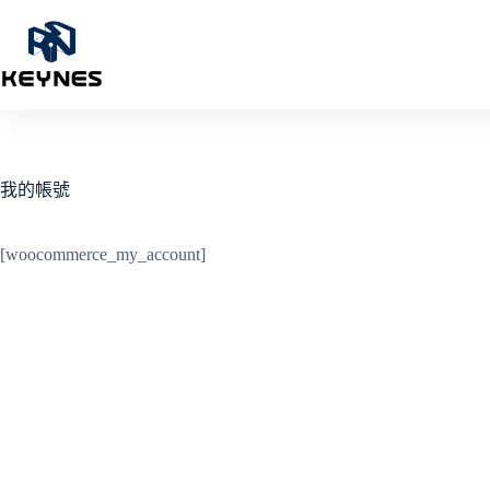
我的帳號
[woocommerce_my_account]